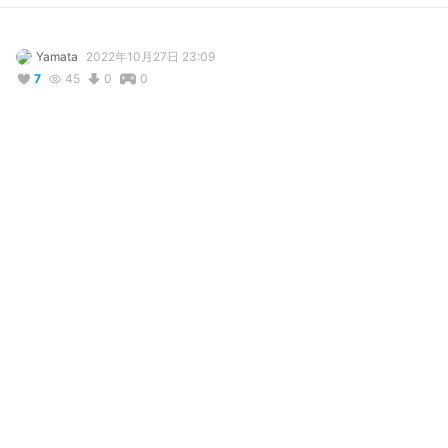
Yamata
2022年10月27日 23:09
7
45
0
0
説明
#
VRoidStudio
A tall girl
写真・動画