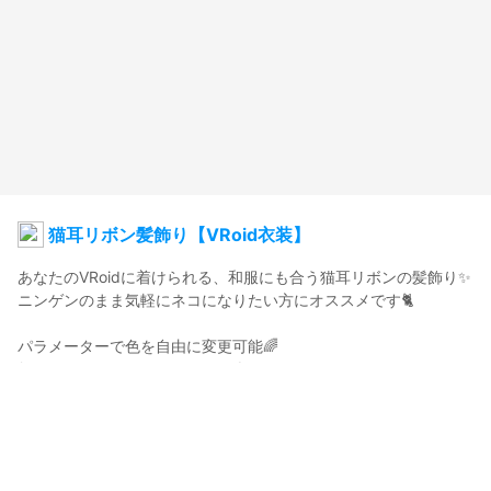
猫耳リボン髪飾り【VRoid衣装】
あなたのVRoidに着けられる、和服にも合う猫耳リボンの髪飾り✨

ニンゲンのまま気軽にネコになりたい方にオススメです🐈

パラメーターで色を自由に変更可能🌈

無限のカラーバリエーションが楽しめます！

好きな着物とカワイイ猫耳リボンでメタバースにお出かけしよう
🐈