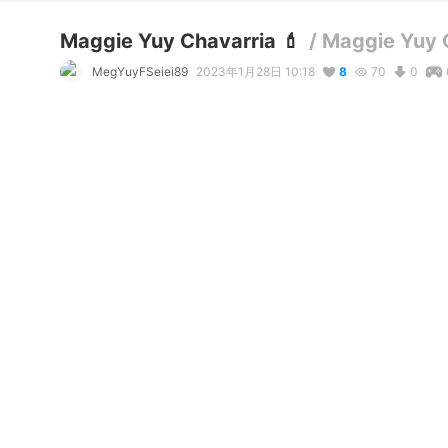
Maggie Yuy Chavarria 💄
/
Maggie Yuy 
MegYuyFSeiei89
2023年1月28日 10:18
8
70
0
説明
#
VRoid
Maggie Yuy Chavarria she awesome and fun woman and love 
thing with younger brother Ray 😉
写真・動画
7
9