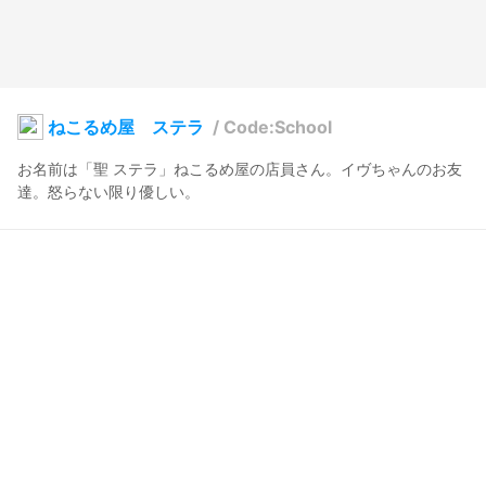
ねこるめ屋 ステラ
/
Code:School
お名前は「聖 ステラ」ねこるめ屋の店員さん。イヴちゃんのお友
達。怒らない限り優しい。
GiruNeko
2025年1月24日 23:41
9
387
0
0
説明
#
制服
#
ポニーテール
#
黒い服
#
BOOTH販売中
学校でもイヴちゃんのお世話係。真面目ちゃんタイプ。クラス委
員とかやってそう。