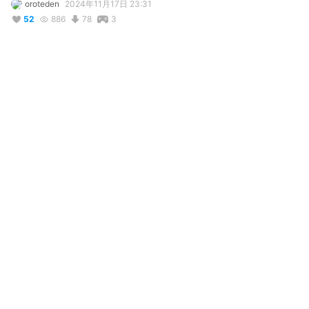
oroteden
2024年11月17日 23:31
52
886
78
3
説明
#
VRoidStudio
写真・動画
コメント
コメントはオフになっています