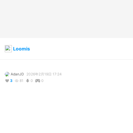
Loomis
AdanJD
2026年2月19日 17:24
3
81
0
0
説明
#
gearsofwar
#
gears
#
gjinka
#
Loomis
#
GearsOfWar
#
GEARS
コメント