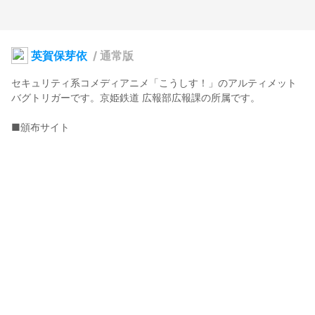
英賀保芽依
/
通常版
セキュリティ系コメディアニメ「こうしす！」のアルティメット
バグトリガーです。京姫鉄道 広報部広報課の所属です。

github.com/kyoki-railway/kosys-character-3d
www.kyoki-railway.co.jp/legal/materials/kosys-character-
3d.html
■クレジット表示

「こうしす！キャラクター3Dモデル」  

©京姫鉄道合同会社.  

モデル制作: 佐久間蒼乃  

原作: 「こうしす！」©OPAP-JP contributors ( 
opap.jp/contributors
 ).  
