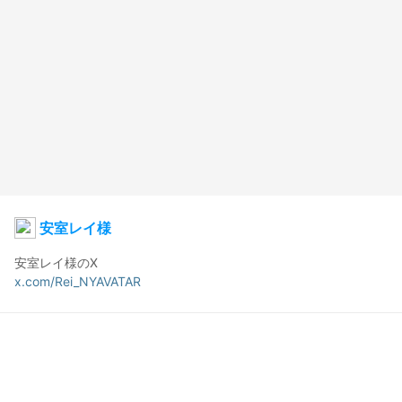
安室レイ様
x.com/Rei_NYAVATAR
ミナヅキ カリカリ
2026年4月26日 13:49
5
63
0
0