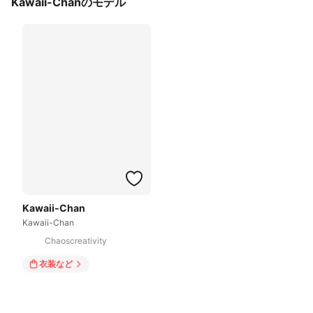
Kawaii-Chanのモデル
Kawaii-Chan
Kawaii-Chan
Chaoscreativity
衣装
など