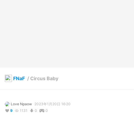
FNaF
/
Circus Baby
Love Npaow
2023年1月20日 16:20
9
1131
0
0
説明