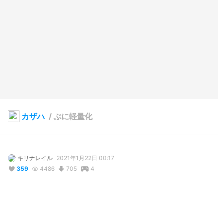
カザハ
/
ぷに軽量化
キリナレイル
2021年1月22日 00:17
359
4486
705
4
説明
ネオケットでも使えるようにしといたもの