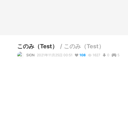
このみ（Test）
/
このみ（Test）
SION
2021年11月25日 00:51
108
1627
0
5
説明
某キャラ風味

ちょこっといじっただけ
コメント