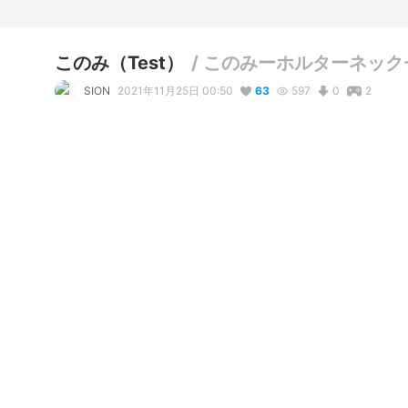
このみ（Test）
/
このみーホルターネック
SION
2021年11月25日 00:50
63
597
0
2
コメント
リアクション