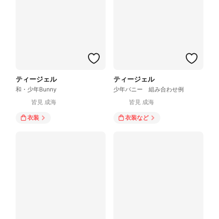
ティージェル
ティージェル
和・少年Bunny
少年バニー 組み合わせ例
皆見 成海
皆見 成海
衣装
衣装
など