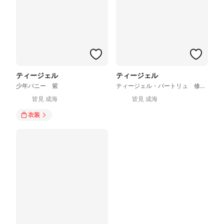
ティージェル
ティージェル
少年バニー 紫
ティージェル・バートリュ 修正版
皆見 成海
皆見 成海
衣装