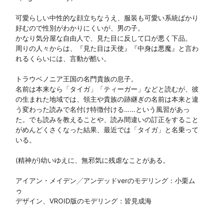
可愛らしい中性的な顔立ちなうえ、服装も可愛い系統ばかり
好むので性別がわかりにくいが、男の子。

かなり気分屋な自由人で、見た目に反して口が悪く下品。

周りの人々からは、『見た目は天使』『中身は悪魔』と言わ
れるくらいには、言動が酷い。

トラウベノニア王国の名門貴族の息子。

名前は本来なら「タイガ」「ティーガー」などと読むが、彼
の生まれた地域では、領主や貴族の跡継ぎの名前は本来と違
う変わった読みで名付け特徴付ける……という風習があっ
た。でも読みを教えることや、読み間違いの訂正をすること
がめんどくさくなった結果、最近では「タイガ」と名乗って
いる。

(精神が)幼いゆえに、無邪気に残虐なことがある。

アイアン・メイデン╱アンデッドverのモデリング：小栗ム
ゥ

デザイン、VROID版のモデリング：皆見成海