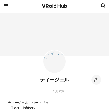
ティージェル
皆見 成海
ティージェル・バートリュ

（Tiger・Báthory）
