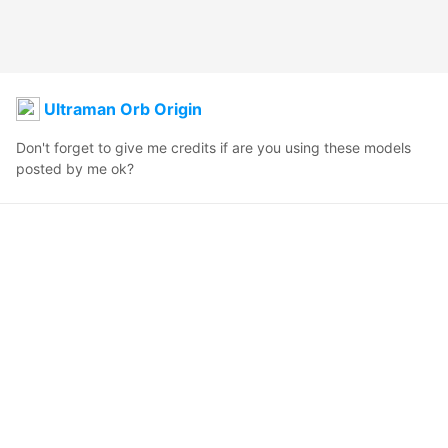
Ultraman Orb Origin
Don't forget to give me credits if are you using these models 
posted by me ok?
UltramanGeeBorX
2020年12月11日 03:48
256
7074
929
9
説明
#
Ultraman
コメント