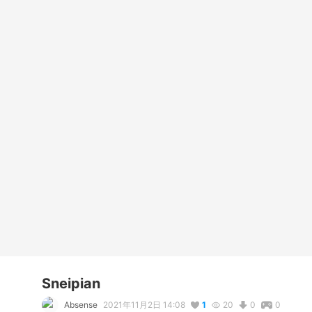
Sneipian
Absense
2021年11月2日 14:08
1
20
0
0