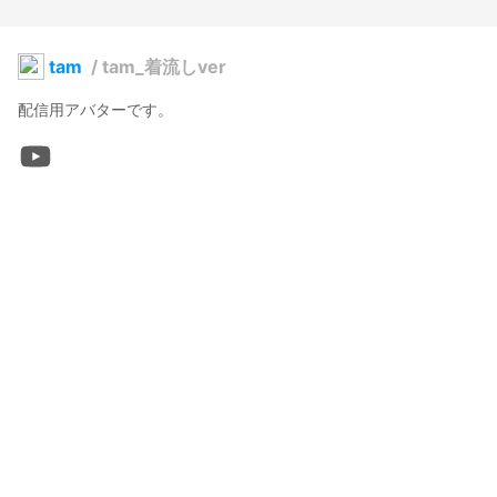
tam
/
tam_着流しver
配信用アバターです。
tam
2024年8月5日 10:55
4
121
0
0
説明
#
VRoidStudio
#
和装
#
CC_Summer
夏ということで着物を着てみました。
使用しているBOOTHアイテム