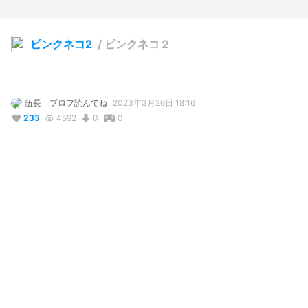
ピンクネコ2
/
ピンクネコ２
伍長 プロフ読んでね
2023年3月26日 18:16
233
4592
0
0
説明
Ver1の調整版テスト

改良中…
コメント