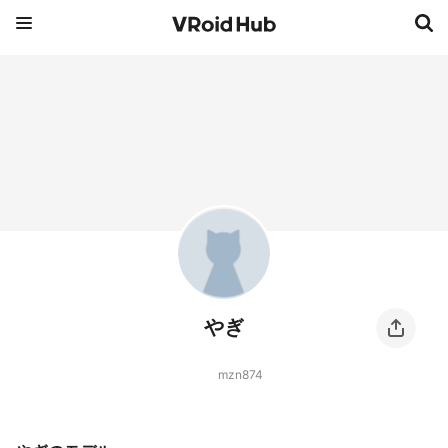
やぎ
mzn874