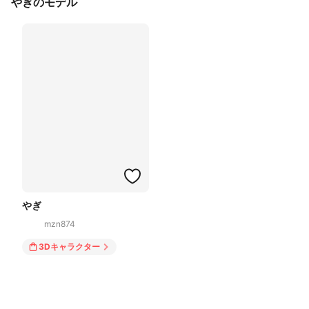
やぎのモデル
やぎ
mzn874
3Dキャラクター