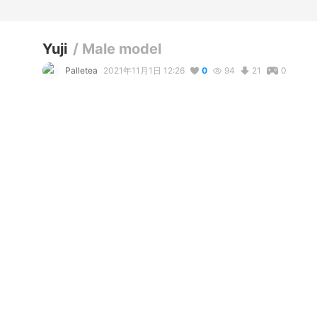
Yuji
/
Male model
Palletea
2021年11月1日 12:26
0
94
21
0
説明
#
VRoidStudio
This is my first male VRoid model. He wears glasses and sail
コメント