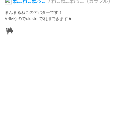
ねこねこねっこ
/
ねこねこねっこ（カラフル）
まんまるねこのアバターです！

VRMなのでclusterで利用できます★
りゆぽん
2023年8月29日 19:24
8
224
0
0
説明
#
猫アバター
#
猫
#
VRM
#
VRMモデル
#
cluster
#
Clusterアバター
#
clustert対応
まんまる猫のアバターです！
使用しているBOOTHアイテム