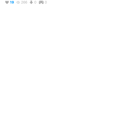
19
266
0
0
説明
#
輝けうちの子
#
VRoid
#
オリジナル
#
男性
#
白髪
#
パーカー
#
ブーツ
大量のメッシュを取り入れたクール男子です。

ツンデレじゃないけどそれっぽい子を作りたかった。
コメント
投稿する
リアクション