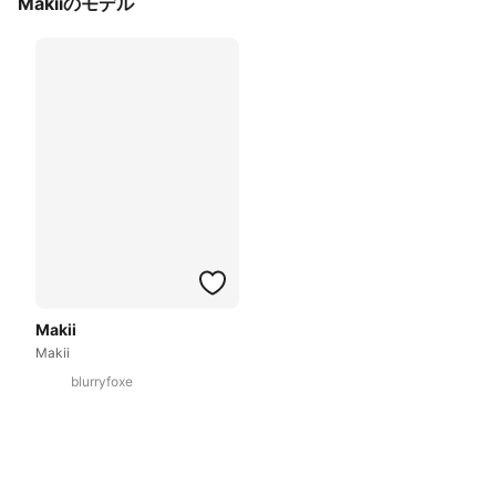
Makiiのモデル
Makii
Makii
blurryfoxe