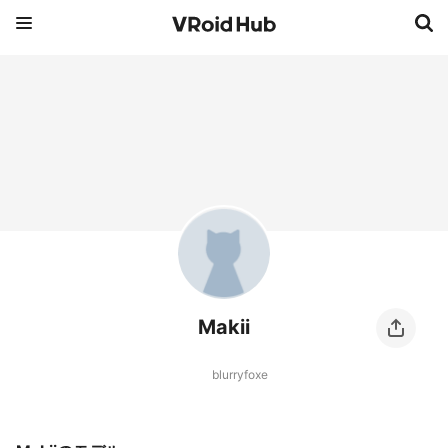
Makii
blurryfoxe