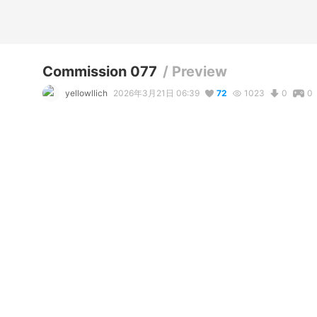
Commission 077
/
Preview
yellowllich
2026年3月21日 06:39
72
1023
0
0
説明
#
VRoidStudio
#
commission_open
#
VgenComm
#
dress
コメント