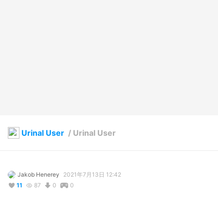
Urinal User
/
Urinal User
Jakob Henerey
2021年7月13日 12:42
11
87
0
0
説明