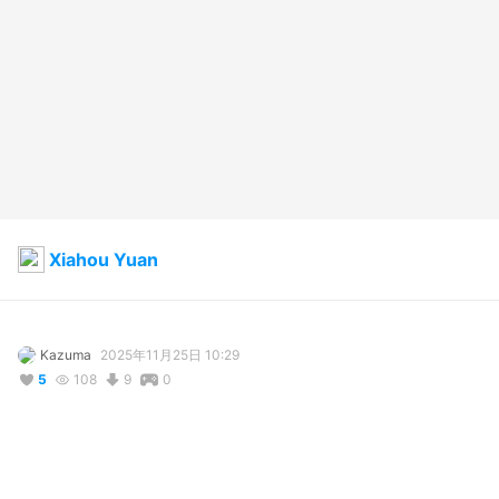
Xiahou Yuan
Kazuma
2025年11月25日 10:29
5
108
9
0
説明
#
DynastyWarriors
#
Koei