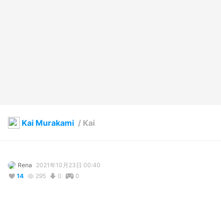
Kai Murakami
/
Kai
Rena
2021年10月23日 00:40
14
295
0
0
説明
#
輝けうちの子
#
VRoid
#
オリジナル
#
ワンピース