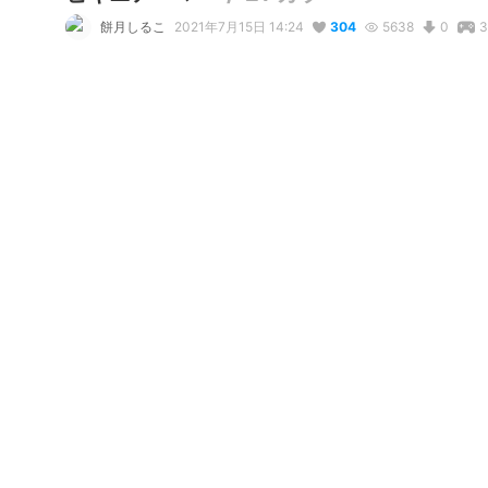
餅月しるこ
2021年7月15日 14:24
304
5638
0
3
コメント
@
Darkphaze
10日前
Humbly requesting permission to usee in Craft
0
@
べラトリクス
2年前