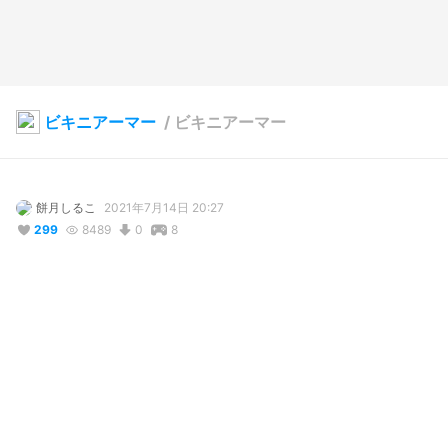
ビキニアーマー
/
ビキニアーマー
餅月しるこ
2021年7月14日 20:27
299
8489
0
8
説明
#
ビキニアーマー
#
ツインテール
説明不要っしょ。
コメント