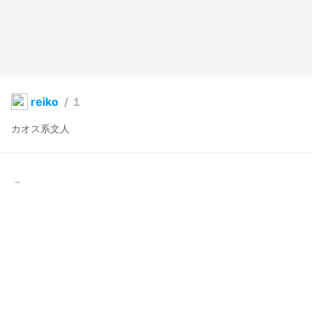
reiko
/
１
カオス系文人
yingyang2013
2025年8月29日 22:36
10
80
0
0
説明
#
VRoidStudio
#
オリジナル
コメント