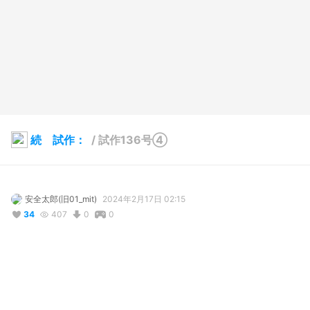
続 試作：
/
試作136号④
安全太郎(旧01_mit)
2024年2月17日 02:15
34
407
0
0
説明
#
VRoidStudio
一部のテクスチャとアウトラインを変更
