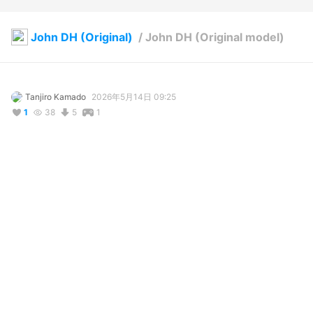
John DH (Original)
/
John DH (Original model)
Tanjiro Kamado
2026年5月14日 09:25
1
38
5
1
説明
#
VRoidStudio
#
youtuber
コメント
投稿する