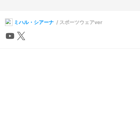
ミハル・シアーナ
/
スポーツウェアver
尽並クリシェ
2026年1月6日 07:16
9
151
0
0
説明
#
Vtuber
#
comission
コメント