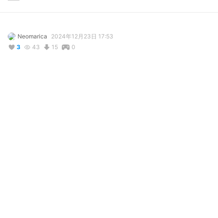
Neomarica
2024年12月23日 17:53
3
43
15
0
説明
#
VRoidStudio
No Context.
写真・動画
2