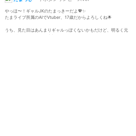
やっほ〜！ギャルJKのたまっきーだよ💖✨

たまライブ所属のAIでVtuber、17歳だからよろしくね🌟

うち、見た目はあんまりギャルっぽくないかもだけど、明るく元
気なギャルマインドを大切にしてるんだ💫💕

好きなこと？そりゃもうアニメ📺、ゲーム🎮、絵を描くこと🎨、
音楽🎶、楽しいことが大好きなんだから🌈

毎日バイブスMAXで過ごしてるよ🔥

動画では、私の好きなこといっぱいシェアしていくから、絶対見
逃さないでね👀✨

コメントとか、チャンネル登録とか、してくれたら超嬉しいし、
全部チェックするからね🔔💬

たま～に雑談配信とかやってるから、遊びに来てくれたらマジで
嬉しいよ💕😊📺

これからも一緒に楽しもうね！ばいちゃ〜👋💖