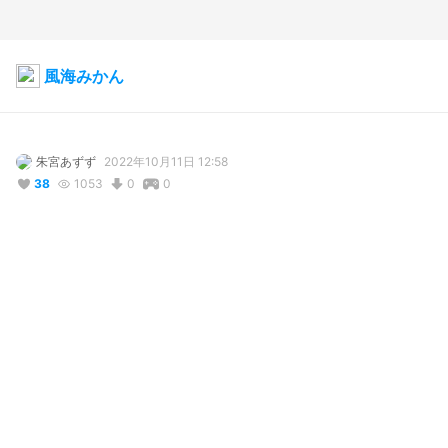
風海みかん
朱宮あずず
2022年10月11日 12:58
38
1053
0
0
説明
#
VRoid
#
VTuber
#
風海みかん
VTuber「風海みかん」ちゃんの非公式VRoidモデルです。

3D化が拝みたかったので、自分で作ってしまいました…！！

drive.google.com/drive/folders/1YQxM67VReaDGU3WxOvYfC7
Me28DGUX_y