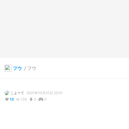
フウ
/
フウ
こよーて
2021年10月31日 22:01
13
130
0
0
説明
#
ラクキン
#
ラクガキキングダム