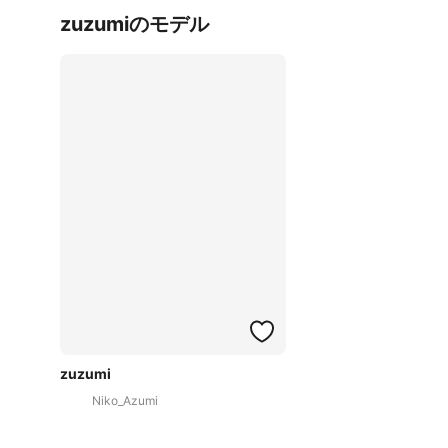
zuzumiのモデル
zuzumi
Niko_Azumi