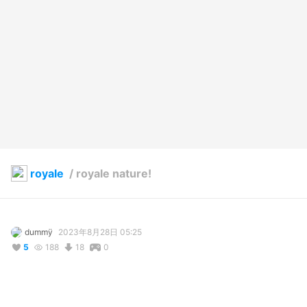
royale
/
royale nature!
dummÿ
2023年8月28日 05:25
5
188
18
0
説明