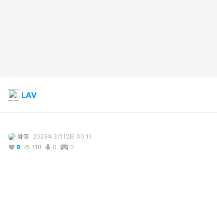
LAV
骨等
2023年3月12日 00:11
9
118
0
0
説明
#
オリジナル
#
人外
#
フルスクラッチ
兎年なので。