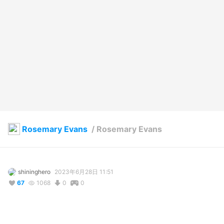
Rosemary Evans
/
Rosemary Evans
shininghero
2023年6月28日 11:51
67
1068
0
0
説明