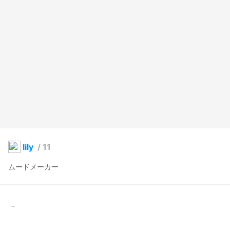
lily
/
11
ムードメーカー
yingyang2013
2024年11月29日 21:22
7
79
0
0