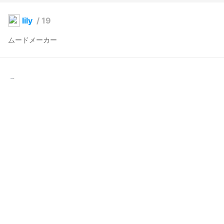
lily
/
19
ムードメーカー
yingyang2013
2025年9月9日 23:28
7
55
0
0
説明
#
VRoidStudio
#
オリジナル
コメント
投稿する