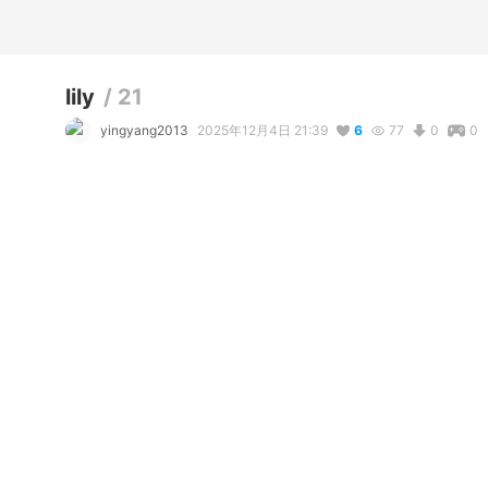
lily
/
21
yingyang2013
2025年12月4日 21:39
6
77
0
0
説明
#
VRoidStudio
#
オリジナル
#
ダウンジャケット
コメント