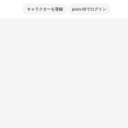
キャラクターを登録
pixiv IDでログイン