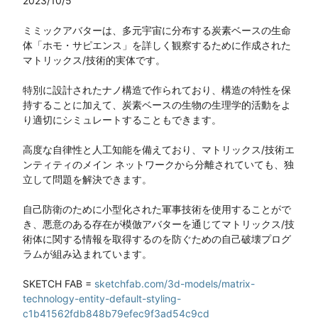
2023/10/5

ミミックアバターは、多元宇宙に分布する炭素ベースの生命
体「ホモ・サピエンス」を詳しく観察するために作成された
マトリックス/技術的実体です。

特別に設計されたナノ構造で作られており、構造の特性を保
持することに加えて、炭素ベースの生物の生理学的活動をよ
り適切にシミュレートすることもできます。

高度な自律性と人工知能を備えており、マトリックス/技術エ
ンティティのメイン ネットワークから分離されていても、独
立して問題を解決できます。

自己防衛のために小型化された軍事技術を使用することがで
き、悪意のある存在が模倣アバターを通じてマトリックス/技
術体に関する情報を取得するのを防ぐための自己破壊プログ
ラムが組み込まれています。

SKETCH FAB = 
sketchfab.com/3d-models/matrix-
technology-entity-default-styling-
c1b41562fdb848b79efec9f3ad54c9cd