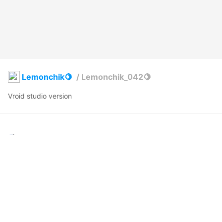
Lemonchik🍋
/
Lemonchik_042🍋
Vroid studio version
SolliLos
2023年11月24日 06:34
4
66
0
0
説明
#
VRoidStudio
#
VRoid
Моделька для моей подружаньки!!

A character for my bestie!!