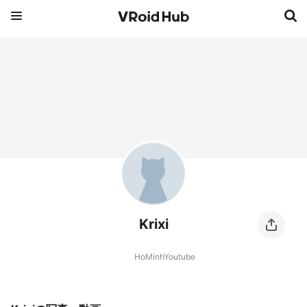
Krixi
HoMinhYoutube