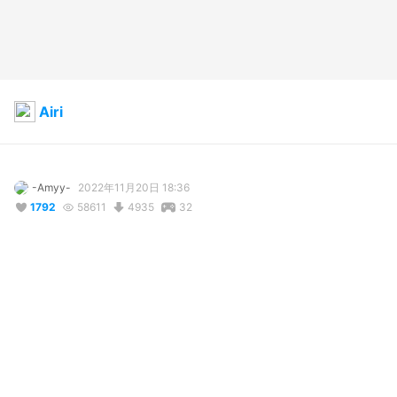
Airi
-Amyy-
2022年11月20日 18:36
1792
58611
4935
32
説明
#
VRoid
#
girl
#
Girl
#
virtual
#
VirtualDroid2
コメント