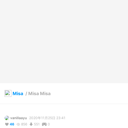
Misa
/
Misa Misa
vanillaayu
2020年11月25日 23:41
46
856
551
0